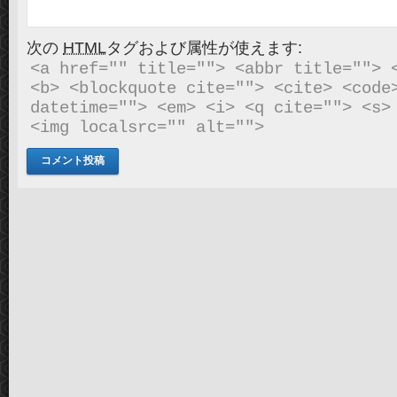
次の
HTML
タグおよび属性が使えます:
<a href="" title=""> <abbr title=""> <
<b> <blockquote cite=""> <cite> <code>
datetime=""> <em> <i> <q cite=""> <s> 
<img localsrc="" alt=""> 