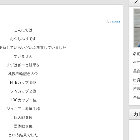
プ
by
shosa
こんにちは
お久しぶりです
更新していらいだいぶ放置していました
名
すいません
生年
まずはざーと結果を
星
札幌五輪記念３位
出
HTBカップ３位
所
STVカップ２位
全
HBCカップ１位
ジュニア世界選手権
カ
個人戦６位
団体戦６位
という結果でした