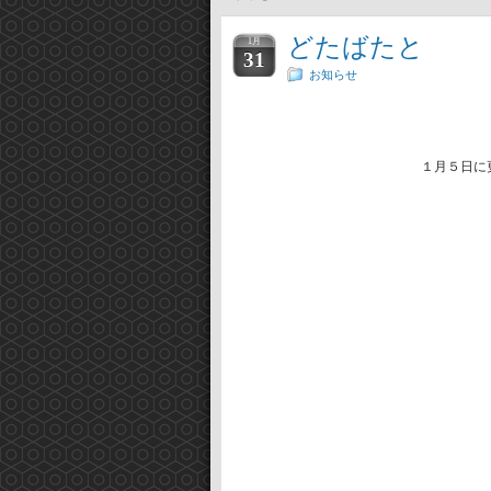
どたばたと
1月
31
お知らせ
１月５日に