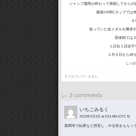
ジャンプ週間が終わって帰国してからの
最後のHBCカップでは
そ
狙っていた金メダルを獲得
団体戦では
１試合１試合守
２月６日からW
しっ
タグはついていません
2 comments
いちごみるく
2013年2月2日 at 5:51 AM
(UTC 9)
新聞等で結果など拝見し，やる気をもらって