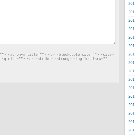
20
20
20
20
20
20
20
""> <acronym title=""> <b> <blockquote cite=""> <cite> 
 <q cite=""> <s> <strike> <strong> <img localsrc="" 
20
20
20
20
20
20
20
20
20