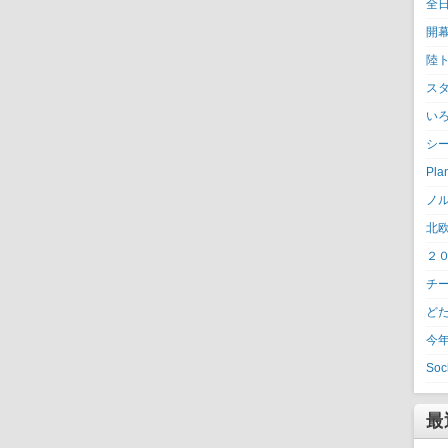
全
開
陸
ス
い
シ
Pla
ノ
北
２
チ
ど
今
Soc
最