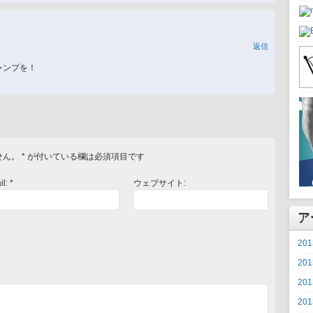
返信
ャンプを！
せん。
*
が付いている欄は必須項目です
il:
*
ウェブサイト:
ア
20
20
20
20