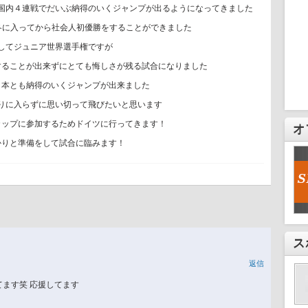
国内４連戦でだいぶ納得のいくジャンプが出るようになってきました
冬に入ってから社会人初優勝をすることができました
してジュニア世界選手権ですが
することが出来ずにとても悔しさが残る試合になりました
２本とも納得のいくジャンプが出来ました
りに入らずに思い切って飛びたいと思います
カップに参加するためドイツに行ってきます！
オ
かりと準備をして試合に臨みます！
ス
返信
ます笑 応援してます