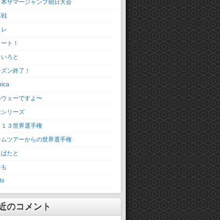
日本サマージャンプ朝日大会
幕戦
トレ
タート！
ろいろと
ーズン終了！
nica
ルウェーですよ〜
欧シリーズ
０１３世界選手権
ームツアーからの世界選手権
たばたと
年も
hi
近のコメント