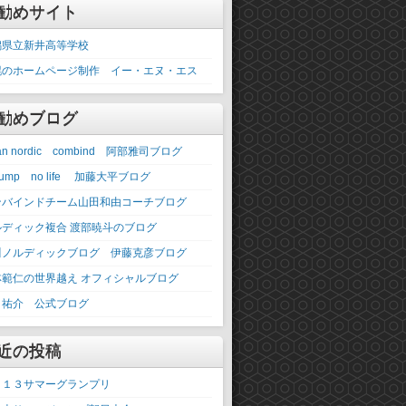
勧めサイト
潟県立新井高等学校
幌のホームページ制作 イー・エヌ・エス
勧めブログ
pan nordic combind 阿部雅司ブログ
 jump no life 加藤大平ブログ
ンバインドチーム山田和由コーチブログ
ルディック複合 渡部暁斗のブログ
川ノルディックブログ 伊藤克彦ブログ
林範仁の世界越え オフィシャルブログ
 祐介 公式ブログ
近の投稿
０１３サマーグランプリ