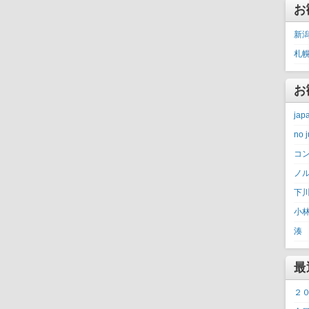
お
新
札
お
ja
no
コ
ノ
下
小
湊
最
２