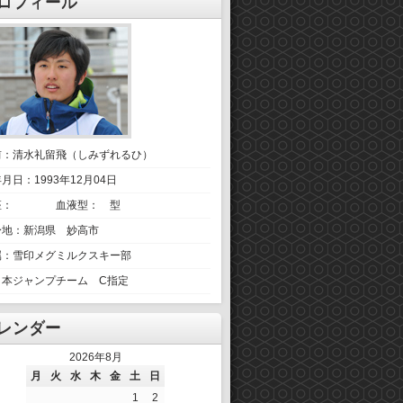
ロフィール
前：清水礼留飛（しみずれるひ）
月日：1993年12月04日
座： 血液型： 型
身地：新潟県 妙高市
属：雪印メグミルクスキー部
日本ジャンプチーム C指定
レンダー
2026年8月
月
火
水
木
金
土
日
1
2